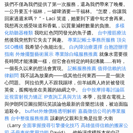
孩們不僅為我們提供了第一次服務，還為我們帶來了晚餐。
一公升要五十福林，一罐啤酒要一千福林。 “怎麼，你讓我
回家過週末嗎？ ” - Laci 笑道，她要到下週中旬才會再來。
我想再次感受味道和香氣，以質量減輕數量的負擔。
多樣
化助聽器種類
我吃紅色閃閃發光的魚子醬。
台中撥筋療法
然後我突然對它失去了興趣。
專業記帳士事務所服務
頂尖
SEO機構
我希望小魚能出生。
白內障治療選擇
台胞證辦理
指南
外燴擺盤藝術展示
專業除白蟻服務推薦
就像水需要很
長時間才能沸騰一樣，但它會在特定的時刻沸騰……有時，
一個長久以來的想法會實現。
記帳服務推薦
值得信賴的法
律顧問
我不認為放棄肉——或其他任何東西——是一個決
心問題。 阿拉伯男人不跟我踢球，但羊絨商人終於被發現
英俊，孤獨地坐在美麗的絲綢之中。
台中按摩排毒討論區
近視雷射視力矯正
IP查詢工具與方法
本季，拉里在電視上
與伊朗阿亞圖拉開玩笑談論他最新的音樂想法後，被迫面臨
追殺令。
buffet外燴價格透明解析
嘉義徵信公司的專業服
務
台中整復服務推薦
該劇的父親和主角是拉里·大衛
（Larry
全面掌握搜尋引擎優化技巧
高雄值得信賴的搬家公
司
子母車的實用功能
David），他扮演虛構版本的自己，