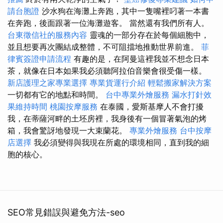
請台胞證
沙水狗在海灘上奔跑，其中一隻嘴裡叼著一本書
在奔跑，後面跟著一位海灘遊客。 當然還有我們所有人。
台東徵信社的服務內容
靈魂的一部分存在於每個細胞中，
並且想要再次團結成整體，不可阻擋地推動世界前進。
菲
律賓簽證申請流程
有趣的是，在阿曼這裡我並不想念日本
茶，就像在日本如果我必須聽阿拉伯音樂會很受傷一樣。
新店護理之家專業選擇
專業貨運行介紹
輕鬆搬家解決方案
一切都有它的地點和時間。
台中專業外燴服務
漏水打針效
果維持時間
桃園按摩服務
在泰國，愛斯基摩人不會打擾
我，在蒂薩河畔的土坯房裡，我身後有一個冒著氣泡的烤
箱，我會驚訝地發現一大束蘭花。
專業外燴服務
台中按摩
店選擇
我必須變得與我現在所處的環境相同，直到我的細
胞的核心。
SEO常見錯誤與避免方法-seo