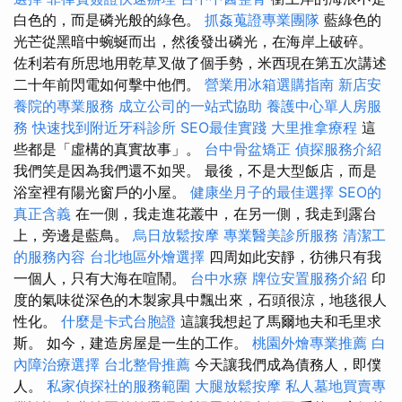
白色的，而是磷光般的綠色。
抓姦蒐證專業團隊
藍綠色的
光芒從黑暗中蜿蜒而出，然後發出磷光，在海岸上破碎。
佐利若有所思地用乾草叉做了個手勢，米西現在第五次講述
二十年前閃電如何擊中他們。
營業用冰箱選購指南
新店安
養院的專業服務
成立公司的一站式協助
養護中心單人房服
務
快速找到附近牙科診所
SEO最佳實踐
大里推拿療程
這
些都是「虛構的真實故事」。
台中骨盆矯正
偵探服務介紹
我們笑是因為我們還不如哭。 最後，不是大型飯店，而是
浴室裡有陽光窗戶的小屋。
健康坐月子的最佳選擇
SEO的
真正含義
在一側，我走進花叢中，在另一側，我走到露台
上，旁邊是藍鳥。
烏日放鬆按摩
專業醫美診所服務
清潔工
的服務內容
台北地區外燴選擇
四周如此安靜，彷彿只有我
一個人，只有大海在喧鬧。
台中水療
牌位安置服務介紹
印
度的氣味從深色的木製家具中飄出來，石頭很涼，地毯很人
性化。
什麼是卡式台胞證
這讓我想起了馬爾地夫和毛里求
斯。 如今，建造房屋是一生的工作。
桃園外燴專業推薦
白
內障治療選擇
台北整骨推薦
今天讓我們成為債務人，即僕
人。
私家偵探社的服務範圍
大腿放鬆按摩
私人墓地買賣專