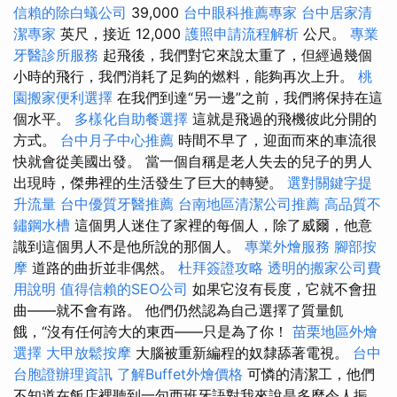
信賴的除白蟻公司
39,000
台中眼科推薦專家
台中居家清
潔專家
英尺，接近 12,000
護照申請流程解析
公尺。
專業
牙醫診所服務
起飛後，我們對它來說太重了，但經過幾個
小時的飛行，我們消耗了足夠的燃料，能夠再次上升。
桃
園搬家便利選擇
在我們到達“另一邊”之前，我們將保持在這
個水平。
多樣化自助餐選擇
這就是飛過的飛機彼此分開的
方式。
台中月子中心推薦
時間不早了，迎面而來的車流很
快就會從美國出發。 當一個自稱是老人失去的兒子的男人
出現時，傑弗裡的生活發生了巨大的轉變。
選對關鍵字提
升流量
台中優質牙醫推薦
台南地區清潔公司推薦
高品質不
鏽鋼水槽
這個男人迷住了家裡的每個人，除了威爾，他意
識到這個男人不是他所說的那個人。
專業外燴服務
腳部按
摩
道路的曲折並非偶然。
杜拜簽證攻略
透明的搬家公司費
用說明
值得信賴的SEO公司
如果它沒有長度，它就不會扭
曲——就不會有路。 他們仍然認為自己選擇了質量飢
餓，“沒有任何誇大的東西——只是為了你！
苗栗地區外燴
選擇
大甲放鬆按摩
大腦被重新編程的奴隸舔著電視。
台中
台胞證辦理資訊
了解Buffet外燴價格
可憐的清潔工，他們
不知道在飯店裡聽到一句西班牙語對我來說是多麼令人振