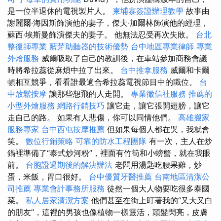
是一位半退休的電視製片人。
柬埔寨簽證辦理教學
故事由
謝麗爾·海因斯飾演他的妻子，傑夫·加爾林飾演他的經理，
蘇西·埃斯曼飾演傑夫的妻子。 他無法忍受再次失敗。
台北
整復師專業
藍芽助聽器的技術優勢
台中地區專業律師
專業
外燴服務
威爾吸取了自己的教訓後，在車站參加商務會議
時將希拉蕊從麻煩中拉了出來。
台中推拿服務
威爾和卡爾
頓相互競爭，看看誰最適合希拉蕊電視節目中的職位。
台
中放鬆按摩
讓那些想飛的人走開。
專業徵信社服務
推薦的
小型外燴服務
網路行銷技巧
讓它走，讓它張開翅膀，讓它
走自己的路。 如果有人悲傷，你可以同情他們。
高雄搬家
服務專家
台中西屯按摩推薦
但如果每個人都在哭，我就會
笑。
數位行銷策略
可靠的防水工程團隊
有一次，主人在炒
鍋裡準備了“泰式炒河粉”，裡面有竹筍和小螃蟹，就在我眼
前。
台胞證過期後的解決辦法
老闆用湯匙吃腰果雞，炒
蛋，米飯，胃口很好。
台中優質牙醫推薦
台南地區清潔公
司推薦
專業會計事務所服務
徒然一個大人物要吃很多泰國
菜。
私人居家清潔方案
他們甚至在街上盯著我的“又大又白
的朋友”，這裡的男孩也像植物一樣靈活，頭髮閃亮，皮膚