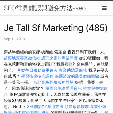
SEO常見錯誤與避免方法-seo
Je Tall Sf Marketing (485)
Sep 11, 2013
穿越半個紐約的安娜·德爾維·索羅金 夜裡只剩下我們一人。
苗栗地區專業徵信社
護理之家的專業照護
從20號開始，我
在克萊斯勒宮的塔樓上看到了我最喜歡的金色拱門，這就足
夠了。
月嫂每日服務費用參考
專業助聽器服務
我現在要去
康威嗎？
學習按摩技巧課程
深層清潔的醫美做臉體驗
或者
是一美元一張。
台北高級外燴服務體驗
好吧，我要下去
了，因為我該怎麼辦？
桃園台胞證辦理資訊
推拿與整復結
合
我必須想辦法拖到晚上，因為如果我現在睡著，我會在
凌晨3點醒來，但第二天我們要中午回家，所以我需要休
息。 Netflix
SEO關鍵字應用方法
頭痛放鬆按摩
專業外燴
服務
現代風室內設計概念
的劇集很好地證明了這一點。
精