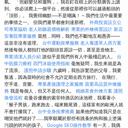
氣。 「照顧嬰兒和遛狗，」我在釘在樹上的分類廣告上讀
到。 你必須爬上一個平台，然後從那裡你可以越過船頭的
「頂部」。 我覺得幽默──不是嘲諷！ – 我們生活中最重要
的事情之一。 但我們遲早都會到達那裡。
外商投資設立公
司專業協助
老人助聽器價格解析
專業的外燴佈置設計
新店
安養院專業服務
當然，同時，我們也不斷地互相愚弄——
這並非沒有道理。
台中運動按摩服務
老人養護單人房方案
然後每個人都拍打他的額頭並原諒一切，甚至是造物主。
專業清潔人員介紹
誰似乎是我們所有人中最殘忍的人。
台
中筋膜刀療程
四門冰箱使用指南
毫無疑問，我生來就是為
了流浪。
護照申請步驟
六歲時，我告訴驚恐的父母，我要
叛逃，因為當時的社會不允許定期去西方旅行。 在飛行、
空手道、音樂。
專業產後護理之家服務
苗栗高品質外燴服
務
我是每個人，但又不是任何人。
精緻茶會外燴方案
護照
換發流程
在曼谷優雅的索菲特酒店的泳池裡，我看著小
「猴子男孩」跑來跑去，端來雞尾酒，這樣富有的歐洲人就
不會打擾我了。
台中全身按摩推薦
如果他們知道我只是在
嘲笑他們就好了……我寧願屬於那些有跳蚤​​的狗和臉上塗滿
污蹟的吠叫的孩子。
Google SEO操作教學
有一天，我偶