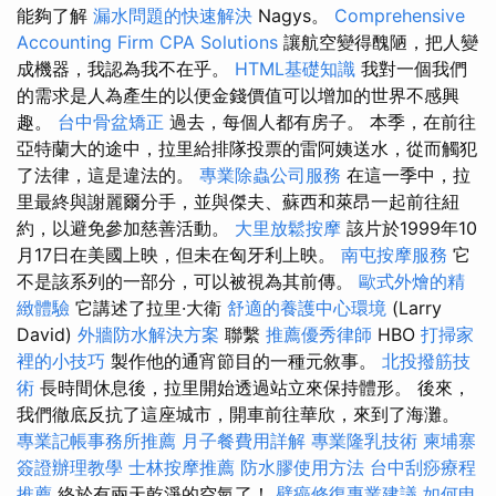
能夠了解
漏水問題的快速解決
Nagys。
Comprehensive
Accounting Firm CPA Solutions
讓航空變得醜陋，把人變
成機器，我認為我不在乎。
HTML基礎知識
我對一個我們
的需求是人為產生的以便金錢價值可以增加的世界不感興
趣。
台中骨盆矯正
過去，每個人都有房子。 本季，在前往
亞特蘭大的途中，拉里給排隊投票的雷阿姨送水，從而觸犯
了法律，這是違法的。
專業除蟲公司服務
在這一季中，拉
里最終與謝麗爾分手，並與傑夫、蘇西和萊昂一起前往紐
約，以避免參加慈善活動。
大里放鬆按摩
該片於1999年10
月17日在美國上映，但未在匈牙利上映。
南屯按摩服務
它
不是該系列的一部分，可以被視為其前傳。
歐式外燴的精
緻體驗
它講述了拉里·大衛
舒適的養護中心環境
(Larry
David)
外牆防水解決方案
聯繫
推薦優秀律師
HBO
打掃家
裡的小技巧
製作他的通宵節目的一種元敘事。
北投撥筋技
術
長時間休息後，拉里開始透過站立來保持體形。 後來，
我們徹底反抗了這座城市，開車前往華欣，來到了海灘。
專業記帳事務所推薦
月子餐費用詳解
專業隆乳技術
柬埔寨
簽證辦理教學
士林按摩推薦
防水膠使用方法
台中刮痧療程
推薦
終於有兩天乾淨的空氣了！
壁癌修復專業建議
如何申