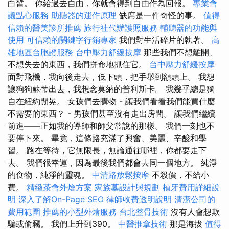
白皙。 你給過去自由，你就會得到自由作為回報。
專業會
議點心服務
助聽器的運作原理
缺席是一件奇怪的事。
值得
信賴的醫美診所推薦
旅行社代辦護照服務
輔聽器的功能與
使用
可信賴的關鍵字行銷專家
我們對生活碎片的執著。
高
雄地區台胞證服務
台中壓力舒緩按摩
那些我們不想離開、
不想失去的東西，我們拼命地抓住它。
台中壓力舒緩按摩
面對飛機，我向後走去，低下頭，把手舉到額頭上。 我想
讓狗狗蘇蒂出去，我想念莫納的普利斯卡。 我幾乎總是獨
自在紐約閒晃。 女孩們去購物 - 讓我們看看我們能買什麼
不需要的東西？ - 男孩們甚至沒有走出房間。 讓我們繼續
前進——正如我的導師和師父常說的那樣。 我們一刻也不
要停下來。 畢竟，這條路充滿了興奮、美麗、辛酸和學
習。 路在等待，它無限長，無論通往哪裡，你都要走下
去。 我們很幸運，因為最後我們都會去同一個地方。 純淨
的食物，純淨的靈魂。
中清路放鬆按摩
不殺價，不給小
費。
精緻茶會外燴方案
家族墓設計與規劃
植牙費用詳細說
明
深入了解On-Page SEO
律師收費透明說明
清潔公司的
費用範圍
推薦的小型外燴服務
台北整骨技術
沒有人會想欺
騙或偷竊。 我們上升到390。
中醫推拿技術
那是海拔
值得