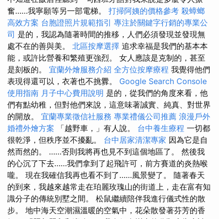
奮……我寧願等另一部電梯。
打掃阿姨的價格參考
殺蟑螂
高效方案
台胞證照片規範指引
專注於關鍵字行銷的專業公
司
是的，我認為隨著時間的推移，人們必須發現並發現無
處不在的善與美。
北區按摩選擇
追求幸福是我們的基本本
能，或許比營養和繁殖更強烈。 女人應該是克制的，甚至
是刻板的。
宜蘭外燴服務介紹
全方位按摩療程
我覺得他們
表現得還可以，衣著也不挑釁。
Google Search Console
使用指南
月子中心費用說明
是的，從我們的角度來看，他
們有點幼稚，但對他們來說，這意味著誠實、純真、對世界
的開放。
宜蘭專業徵信社服務
專業禮儀公司推薦
浪漫戶外
婚禮外燴方案
「越野車，」有人說。
台中養生療程
一切都
很乾淨，但秩序並不擾亂。
台中居家清潔專家
因為它是自
然而然的。 ……否則我將再也見不到這個地區了。 然後我
的心沉了下去……我們拿到了起飛許可，前方賽道的炎熱喉
嚨。 現在我確信我再也看不到了……風景變了。 隨著春天
的到來，我越來越常走在珀麗玫瑰山的街道上，走在富有知
識分子的傳統別墅之間。 松鼠繼續陪伴我進行儀式性的散
步。 地中海天空潮濕溫暖的空氣中，花朵散發著芬芳的香