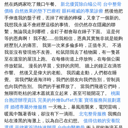
然在媽媽家吃了幾口午餐。
新北優質除白蟻公司
台中整骨
價格
自然效果的墊下巴療程
眼科權威的專業診療
然後他把
手伸進我的盤子裡，丟掉了榨過的檸檬，又拿了一個新的。
我想我永遠不會經歷這樣的事情。 但仍然存在隱藏的聯
繫，無論我走到哪裡，金釘子都會敲在錘子下面。 這是何
等的恩典啊！ 我不配……但我相信，恩典其實無非就是能夠
經歷別人的痛苦。 我第一次來多倫多時，正值冬天。 不過
我並沒有發現他不友善。 松鼠陪我去了植物園，有一隻甚
至在溫室的屋頂上跑。 在每條街道上停放狗，在每個公園
停放鬆鼠。 漫長的早晨，安靜的房間。 牆上的鐘正在滴答
作響。 然後又是偉大的老船。 我四處走動，人們都在睡
覺。 當我們駛過海洋時，我們的朋友向我們告別，管制員
也向我們告別。 我們的手被釋放了。 當我們飛過它們時，
無聊而乾枯的灌木叢就直立起來，甚至可能開花了。
桃園
台胞證辦理資訊
完美的外燴Buffet方案
寶塔服務與規劃選
擇
婚禮專屬外燴服務
一天晚上，暴風雨襲來，電閃雷鳴，
暖風中飄著香味，卻沒有下一滴雨。
北屯整骨服務
我獨自
站在漆黑的海灘上，以為自己在幻想。
值得信賴的安養院
選擇
菲律賓簽證快速辦理
台中中醫整骨
衝上岸的海浪不是