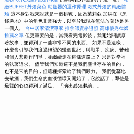
緻BUFFET外燴菜色
助聽器的運作原理
歐式外燴的精緻體
驗
這本身對我來說就是一個挑戰，因為茱莉亞·加納在《黑
錢勝地》中的角色非常強大，以至於我現在無法放棄她是另
一個人。
台中居家清潔專家
推拿師資格證照
高雄優秀律師
推薦名單
但更重要的是，當我看完電影後，我開始閱讀原
著故事，並得到了一些非常不同的東西。 如果不是這樣，
什麼會引導我們度過絕望的幾個世紀，與戰爭、疾病、苦難
和個人悲劇作鬥爭，並繼續走在這條道路上？ 只是對幸福
的執著追求。 儘管我們知道這不是我們塵世存在的目的，
也不是它的目的，但這種探索給了我們毅力。 我們從墓地
去敬酒，我們生命的血液循環又開始了，它說話了，即使是
最聾的心也得到了滿足。 「演出必須繼續」。