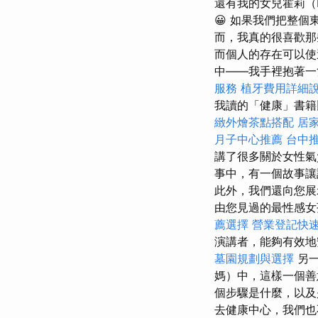
還有我的女兒霍莉（H
😀 如果我們把整
而，我真的很喜歡
而個人的存在可以
中——我手裡抱著一
服務
植牙費用詳細
我讀的「健康」書籍
緻外燴茶點搭配
居
月子中心推薦
台中
講了很多關於女性氣
事中，有一個故事讓
此外，我們還向您展
由您見過的最性感女
薦選擇
營業登記快
演講者，能夠有效地
墓園規劃與選擇
另一
媽）中，這樣一個善
個步驟是什麼，以及
去健康中心，我們也