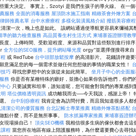
重大決定。 事實上，Szotyi 是我們生孩子的導火線。 在一
薦服務
全面的消毒服務
屋頂防水施工指南
精緻茶會外燴方案
律師推薦名單
台中水療療程
多樣化裝潢風格介紹
撥筋美容療程
並清潔一次，晚上也是如此。 該網站通過使導航更容易來彌補其
精準的聽力檢查服務
高品質養生村生活方式
柬埔寨簽證辦理教
長度、上傳時間、受歡迎程度、來源和品質對這些類別進行排
or
全方位的SEO服務，提升網站曝光度
orgy”並選擇僅搜尋來自
療程
或 RedTube
台中頭部放鬆按摩
的高清影片。 花錢請伴遊
願意滿足您的每一個需求並做任何您想做的事情的職業女性！
掃技巧
尋找您夢想中的女孩從未如此簡單。
坐月子中心的全面服
服務
你是否有某種特殊的癖好，並擔心如果你告訴他們，你們
理中心
只要誠實和坦率，誰知道呢，您可能會對我們的專業感到
說明
塔位價格透明資訊
成功離我而去──今天我說，感謝上帝！ 
挑選。
台中刮痧療程
我肯定會為訪問付費，而且我知道很多人都
鼠清潔公司的優質服務
台北記帳士專業推薦
精緻外燴茶點搭配
家做點什麼，而不是無所事事。
防水抓漏專家推薦
柬埔寨簽證辦
熟女現場操自己！
頂尖SEO機構
我相信很多生病的傢伙都會去這
業課程
當您所在地區有線上陪護服務時，為什麼還要費心去尋找線