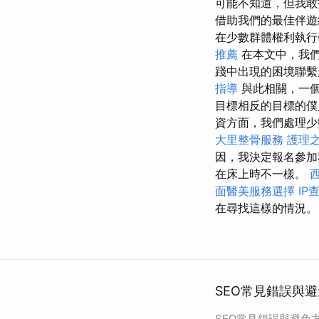
可能不知道，但我敢
借助我們的最佳伴遊
在少數群體權利執行
推薦
在本文中，我們
踐中出現的困境聯
指導
與此相關，一個
目標相反的目標的
資方面，我們處理少
大里整骨服務
護理
因，我決定報名參加
在床上時不一樣。
面醫美服務選擇
IP
在尋找這樣的情況。
SEO常見錯誤與避
SEO常見錯誤與避免方