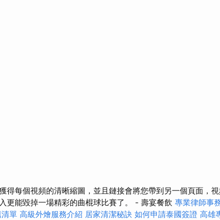
獲得每個視頻的清晰縮圖，並且鏈接會將您帶到另一個頁面，視
入更能毀掉一場精彩的曲棍球比賽了。 - 壽宴餐飲
專業律師事
薦清單
高級外燴服務介紹
居家清潔秘訣
如何申請泰國簽證
高雄