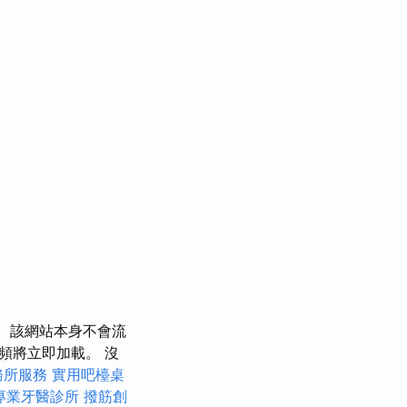
該網站本身不會流
頻將立即加載。 沒
務所服務
實用吧檯桌
專業牙醫診所
撥筋創