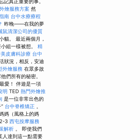
讓我忘記真正重要的事。
外燴服務方案
然
指南
台中水療療程
？
昨晚——在我的夢
滅鼠清潔公司的優質
小貓。 最近兩個月，
療小組一樣被想。
精
醫美皮膚科診療
台中
活狀況，相反，安迪
型外燴服務
在眾多故
露他們所有的秘密。
最愛！ 伴遊是一項
說明
TED
熱門外燴推
詢
是一位非常出色的
”
台中脊椎矯正
。
媽媽（風格上的媽
-3
西屯按摩服務
政策解析
。 即使我們
某人達到這一點需要