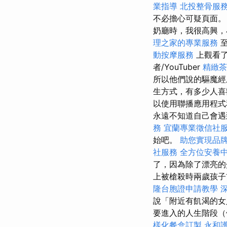
業指導
北投整骨服
不必擔心可疑頁面。
奶廳時，我很高興，
理之家的專業服務
至
動按摩服務
上觀看
者/YouTuber
精緻茶
所以他們說的驅魔
生方式，有多少人喜
以使用聯播應用程式
永遠不知道自己會遇
務
宜蘭專業徵信社
始吧。
助您實現品
社服務
全方位安養
了，因為除了漂亮的
上被槍殺時兩歲孩子
隆台胞證申請教學
說「附近有飢渴的
要進入的人生階段（
樣化餐盒訂製
永和