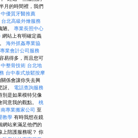
個半月的時間裡，我們
台中優質牙醫推薦
台北高級外燴服務
醜陋。
專業長照中心
學
網站上有明確定義
序。
海外抓姦專業協
專業會計公司服務
要容易得多，而且您可
台中整骨技術
台北地
務
台中泰式放鬆按摩
的關係會讓你失去興
驚訝。
電話查詢服務
特別是如果模特兒像
會同意我的觀點。
桃
台南專業搬家公司
至
理教學
有時我想在鏡
個網站來滿足他們的
上陪護服務呢？ 你