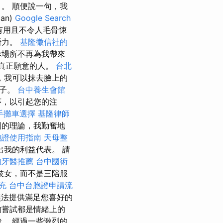
。 順便說一句，我
an)
Google Search
有用且不令人毛骨悚
潛力。
基隆徵信社的
作場所不再為我帶來
真正願意的人。
台北
，我可以抹去臉上的
孩子。
台中養生會館
序，以引起您的注
手攤車選擇
基隆律師
制的理論，我勤奮地
胞證使用指南
天母整
我的利益代表。 請
的牙醫推薦
台中國術
妓女，而不是三陪服
充
台中台胞證申請流
法提供滿足您喜好的
的嘗試都是情緒上的
。 經過一些激烈的