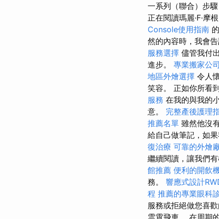
一系列（聯合）步驟
正在閱讀瑪麗·F·摩
Console使用指南
的
然的內容時，我會告
服務選擇
儘管我付出
進步。
專業搬家公
地區外燴選擇
令人懷
笑容。 正如你所看
服務
在我的與我的
意。
完整產後護理
推薦名單
雖然他沒有
給自己做筆記，如果
復治療
可靠的外燴
繼續閱讀，讓我們有
館推薦
便利的開飲
務。
響應式設計RW
程
推薦的專業眼科
服務或拒絕做您喜歡
雲霄飛車。 在周期