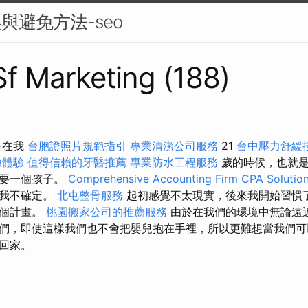
與避免方法-seo
 Sf Marketing (188)
是在我
台胞證照片規範指引
專業清潔公司服務
21
台中壓力舒緩
緻體驗
值得信賴的牙醫推薦
專業防水工程服務
歲的時候，也就是
們要一個孩子。
Comprehensive Accounting Firm CPA Solutio
但我不確定。
北屯整骨服務
起初感覺不太現實，後來我開始習慣
這個計畫。
桃園搬家公司的推薦服務
由於在我們的環境中無論遠
們，即使這樣我們也不會把嬰兒抱在手裡，所以更難想當我們可
回家。