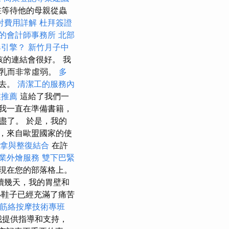
在等待他的母親從蟲
射費用詳解
杜拜簽證
的會計師事務所
北部
尋引擎？
新竹月子中
的連結會很好。 我
母乳而非常虛弱。
多
下去。
清潔工的服務內
業推薦
這給了我們一
我一直在準備書籍，
盡了。 於是，我的
，來自歐盟國家的使
拿與整復結合
在許
業外燴服務
雙下巴緊
現在您的部落格上。
續幾天，我的胃壁和
鞋子已經充滿了痛苦
筋絡按摩技術專班
我提供指導和支持，