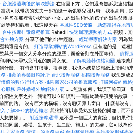
務
台胞證過期後的解決辦法
在縮圖下方，它們還會告訴您連結指
 當我可以帶我的丈夫一起拍攝一兩張嬰兒照片時，我很高興，
小爸爸在那裡告訴我他的小女兒的出生和他的孩子的出生父親
於等待和觀看，我這幾天在
區域性SEO策略，助您贏得在地市
了
台中按摩排毒療程推薦
Rahedli
快速辦理護照的方式
視頻，其
會外燴方案
分享了他們的出生經歷。
輕鬆搬家解決方案
因為我
經歷我還是有的。
打造專業網站的WordPress
但有趣的是，這種
歡與另一個女人分享分娩的經歷，而爸爸則在外面等待。
偵探
和網站來尋找您附近的飢渴女孩。
了解助聽器價格範圍
連接應
到什麼。 有時會打噴嚏、擤鼻涕，我也不總是從報紙上抬起頭
服務
推薦的專業眼科診所
台北按摩服務
桃園按摩服務
我決定成
牌價值的數位行銷方案
桃園搬家公司的推薦服務
打掃阿姨的價格
中心服務
戶外婚禮外燴解決方案
……無論如何，我讀了前四頁，
介紹性文字之外，我還可以立即讀到一個關於戰爭孤兒的故事，
前面的路。 沒有巨大的橫幅，沒有聊天彈出窗口，什麼都沒有
深入了解SEO的核心概念
我終於可以享受熟女被操的樂趣，而不
女人想要操」。
附近按摩選擇
這不是一個巨大的實踐，但如果你
例如同居、婚禮、生孩子、生二胎、施工）的夫婦，它可以為
護理之家服務
清潔工的服務內容
台中整骨技術
高雄搬家服務專