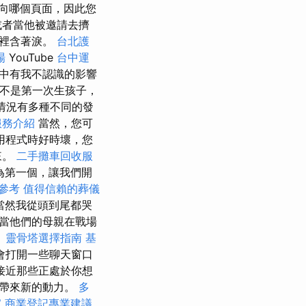
向哪個頁面，因此您
或者當他被邀請去擠
眼裡含著淚。
台北護
場
YouTube
台中運
中有我不認識的影響
不是第一次生孩子，
情況有多種不同的發
服務介紹
當然，您可
用程式時好時壞，您
來。
二手攤車回收服
為第一個，讓我們開
參考
值得信賴的葬儀
當然我從頭到尾都哭
當他們的母親在戰場
。
靈骨塔選擇指南
基
會打開一些聊天窗口
接近那些正處於你想
你帶來新的動力。
多
家
商業登記專業建議