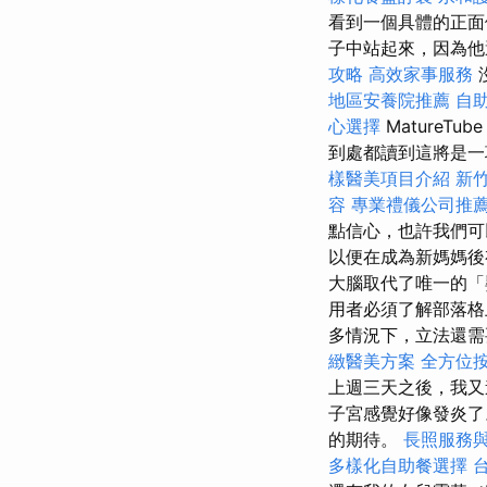
看到一個具體的正面
子中站起來，因為
攻略
高效家事服務
地區安養院推薦
自
心選擇
MatureTub
到處都讀到這將是一
樣醫美項目介紹
新
容
專業禮儀公司推
點信心，也許我們
以便在成為新媽媽後
大腦取代了唯一的
用者必須了解部落格上
多情況下，立法還
緻醫美方案
全方位
上週三天之後，我又
子宮感覺好像發炎
的期待。
長照服務
多樣化自助餐選擇