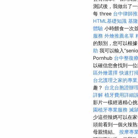
測試後，我做出了一些
每 three
台中律師推
HTML基礎知識
基隆
體驗
小時餵食一次
服務
外燴推薦名單
的類別，您可以根據
助
我可以輸入“seni
Pornhub
台中整復
以確信您會找到一位
區外燴選擇
快速打
台北護理之家的專業
趣？
台北台胞證辦
詳解
植牙費用詳細
影片一樣經過精心
園植牙專業服務
滅
少這些辣媽可以在
頭前看到一個火辣
母親情結。
按摩專