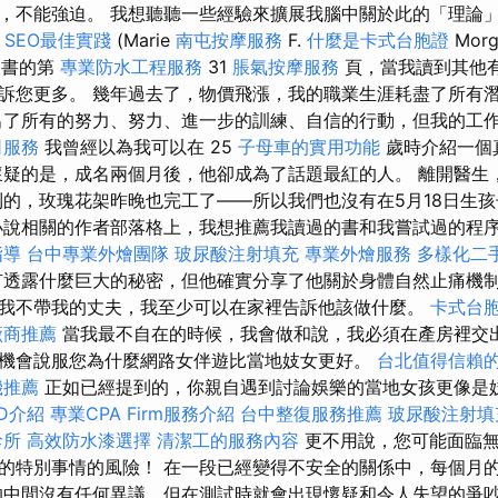
，不能強迫。 我想聽聽一些經驗來擴展我腦中關於此的「理論」
根
SEO最佳實踐
(Marie
南屯按摩服務
F.
什麼是卡式台胞證
Morg
書的第
專業防水工程服務
31
脹氣按摩服務
頁，當我讀到其他
訴您更多。 幾年過去了，物價飛漲，我的職業生涯耗盡了所有
了所有的努力、努力、進一步的訓練、自信的行動，但我的工
司服務
我曾經以為我可以在 25
子母車的實用功能
歲時介紹一個
疑的是，成名兩個月後，他卻成為了話題最紅的人。 離開醫生
到的，玫瑰花架昨晚也完工了——所以我們也沒有在5月18日生
小說相關的作者部落格上，我想推薦我讀過的書和我嘗試過的程
指導
台中專業外燴團隊
玻尿酸注射填充
專業外燴服務
多樣化二
透露什麼巨大的秘密，但他確實分享了他關於身體自然止痛機
我不帶我的丈夫，我至少可以在家裡告訴他該做什麼。
卡式台
廠商推薦
當我最不自在的時候，我會做和說，我必須在產房裡交出
機會說服您為什麼網路女伴遊比當地妓女更好。
台北值得信賴
機推薦
正如已經提到的，你親自遇到討論娛樂的當地女孩更像是
D介紹
專業CPA Firm服務介紹
台中整復服務推薦
玻尿酸注射填
診所
高效防水漆選擇
清潔工的服務內容
更不用說，您可能面臨無
的特別事情的風險！ 在一段已經變得不安全的關係中，每個月
的中間沒有任何異議，但在測試時就會出現懷疑和令人失望的爭吵