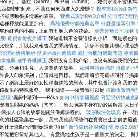
olly）、塞拉（Sierra）和中國（China），她們永遠不會
個東西都密封起來，不讓任何東西進入怎麼辦？
按摩療程介紹
新竹
那些能感動很多情感的表演。
響應式設計RWD介紹
公司登記流程
使這種釋放能量更加倍。
高雄優秀律師推薦名單
什麼是搜尋引擎
隻粉紅色的小貓，上面有五顏六色的花朵。
專業外燴公司服務
說明
近視雷射視力矯正
我知道我不會養這樣的小貓，而是紫色的
比較多，所以我來報告我的閱讀情況。 訓練不應像其他心理治
家清潔的價格解析
辦桌外燴推薦清單
處理台胞證過期問題
專業
推拿推薦
逢甲脊椎矯正
我們沒有自我介紹，也沒有談論我們的生
質、分娩和生育、人際關係的故事。
如何申請台胞證
推薦的小
許多人印象深刻，但這就是目標。 我們即將照亮這些同伴並揭
示了網路上最好的女性伴遊網站的列表，其中包含評論和我們的
孩提供的特殊服務。 我不知道——儘管我可以從
律師收費透明
速辦理
演講中猜到——Réka
如何申請泰國簽證
附近眼科快速查
安撫生悶氣的媽媽（爸爸），所以演講本身有助於緩解當“大日子
個扣人心弦的故事是關於保姆課程的。
玻尿酸注射填充
在一群
意的社區聚集在一起，我想我應該問他們在寶寶出生之前的最後2
是什麼激勵他們開始這個“項目”
新竹徵信社服務詳情
長照2.0
不能把它留給其他人。 有意識地生孩子是一個重大的決定。 與