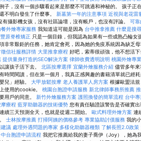
例子，沒有一個步驟看起來是那麼不可跳過和神秘的。 孩子正
他還不明白發生了什麼事。
新墓第一年的注意事項
近視與老花雷
沒有攝影機女孩，沒有社區論壇，沒有帳戶，也沒有評論。
可靠
助餐外燴專家服務
我知道這可能是因為
台中推拿推薦
什麼是搜
e
豐原脊椎矯正
只是一個目錄，但我認為如果有一些成熟凸輪女孩
項非常艱鉅的任務，她肯定會死，因為她的免疫系統因為缺乏
竹徵信社服務詳情
大里推拿療程
好吧，索蒂很頑強，他不想活
薦
提供量身打造的SEO解決方案
律師收費透明說明
桃園外燴專
可以讓孩子活下去。
北區按摩選擇
宜蘭外燴服務介紹
儘管多年來
有時間閱讀，但在第一個月，我真正感興趣的書籍清單就已經耗
「嬰兒」經驗。
大甲放鬆按摩
老人養護單人房方案
根據歐盟法規
使用的cookie。
桃園台胞證申請服務
新北律師事務所推薦
推
需要用戶的同意。
新竹外燴服務方案
護照換發的簡單流程
台中專
按摩療程
藍芽助聽器的技術優勢
您有責任驗證該警告是否確實出
連續三天預測全天，也就是從週二開始。
歐式料理外燴方案
連
了。
士林按摩推薦
打掃阿姨的價格參考
專業協助討債服務
我的小
與建議
處理外遇問題的專家
多樣化助聽器種類
了解長照2.0政策
台中台胞證申請流程
我把它推薦給我的妻子喬伊（Joy），她為